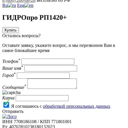
8 (800) 200-08-28
Бесплатно по РФ
Ru
Eng
ГИДРОпро РП1420+
Купить
Остались вопросы?
Оставьте заявку, укажите вопрос, и мы перезвоним Вам в
самое ближайшее время
*
Телефон
*
Ваше имя
*
Город
*
Сообщение
Капча
Я соглашаюсь с
обработкой персональных данных
Отправить
ИНН 7708186108 / КПП 771801001
Р/с 40702810238180132023