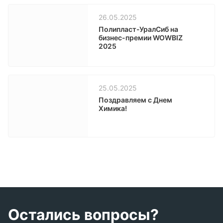
Владимира Путина с
представителями
26.05.2025
деловых кругов
Полипласт-УралСиб на
бизнес-премии WOWBIZ
2025
25.05.2025
Поздравляем с Днем
Химика!
Остались вопросы?