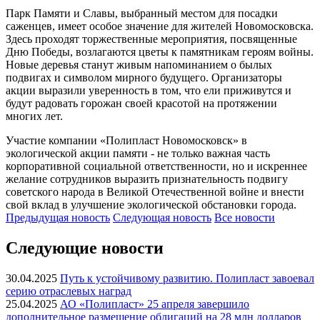
Парк Памяти и Славы, выбранный местом для посадки
саженцев, имеет особое значение для жителей Новомосковска.
Здесь проходят торжественные мероприятия, посвященные
Дню Победы, возлагаются цветы к памятникам героям войны.
Новые деревья станут живым напоминанием о былых
подвигах и символом мирного будущего. Организаторы
акции выразили уверенность в том, что ели приживутся и
будут радовать горожан своей красотой на протяжении
многих лет.
Участие компании «Полипласт Новомосковск» в
экологической акции памяти - не только важная часть
корпоративной социальной ответственности, но и искреннее
желание сотрудников выразить признательность подвигу
советского народа в Великой Отечественной войне и внести
свой вклад в улучшение экологической обстановки города.
Предыдущая
новость
Следующая
новость
Все новости
Следующие новости
30.04.2025
Путь к устойчивому развитию. Полипласт завоевал
серию отраслевых наград
25.04.2025
АО «Полипласт» 25 апреля завершило
дополнительное размещение облигаций на 28 млн долларов