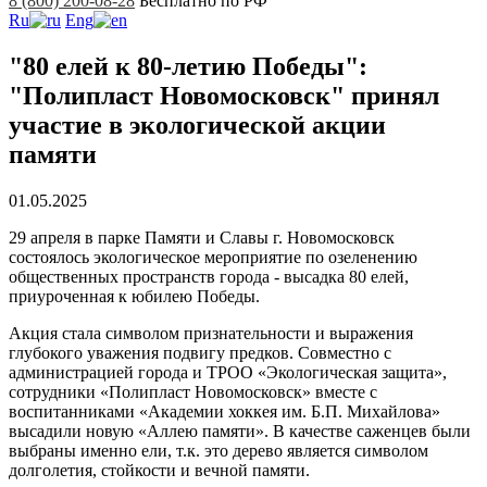
8 (800) 200-08-28
Бесплатно по РФ
Ru
Eng
"80 елей к 80-летию Победы":
"Полипласт Новомосковск" принял
участие в экологической акции
памяти
01.05.2025
29 апреля в парке Памяти и Славы г. Новомосковск
состоялось экологическое мероприятие по озеленению
общественных пространств города - высадка 80 елей,
приуроченная к юбилею Победы.
Акция стала символом признательности и выражения
глубокого уважения подвигу предков. Совместно с
администрацией города и ТРОО «Экологическая защита»,
сотрудники «Полипласт Новомосковск» вместе с
воспитанниками «Академии хоккея им. Б.П. Михайлова»
высадили новую «Аллею памяти». В качестве саженцев были
выбраны именно ели, т.к. это дерево является символом
долголетия, стойкости и вечной памяти.