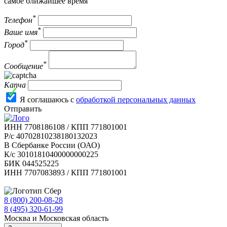
самое ближайшее время
*
Телефон
*
Ваше имя
*
Город
*
Сообщение
Капча
Я соглашаюсь с
обработкой персональных данных
Отправить
ИНН 7708186108 / КПП 771801001
Р/с 40702810238180132023
В Сбербанке России (ОАО)
К/с 30101810400000000225
БИК 044525225
ИНН 7707083893 / КПП 771801001
8 (800) 200-08-28
Бесплатно по РФ
8 (495) 320-61-99
Москва и Московская область