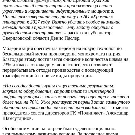
это наглядный пример того, что Средний Урал как
промышленный центр страны продолжает успешно
укреплять и наращивать индустриальные мощности.
Полностью завершить эту работу на АО «Хромпик»
планируют к 2027 году. Важно уделить особое внимание
экологичности производства – эту задачу обсудили с
руководством предприятия»
, – рассказал губернатор
Свердловской области Денис Паслер.
Модернизация обеспечила переход на новую технологию –
бескальциевый метод производства монохромата натрия.
Благодаря этому достигается снижение количества шлама на
23% и класса отхода до малоопасного, что позволяет
перерабатывать отходы производства с последующей
трансформацией в новые виды продукции.
«На сегодня достигнуты существенные результаты:
закуплено оборудование, строительство инженерной
инфраструктуры с запуском нового энергоцентра выполнено
более чем на 70%. Уже реализуется первый этап замкнутого
оборотного цикла водоснабжения производства»
, – отметил
председатель совета директоров ГК «Полипласт» Александр
Шамсутдинов.
Особое внимание на встрече было уделено социально-
экономическому развитию региона. За последнее время