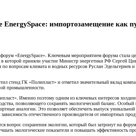
 EnergySpace: импортозамещение как пу
 форум «EnergySpacе». Ключевым мероприятием форума стала це
», в которой приняли участие Министр энергетики РФ Сергей Ц
 по вопросам климата и водных ресурсов Руслан Эдельгериев и
ил стенд ГК «Полипласт» и отметил значительный вклад компан
овой промышленности.
липласт». Именно поэтому одним из ключевых интересов холдин
одства, позволяющего сохранять экологический баланс. Особый 
ртные аналогии. Это позволяет обеспечить выпуск уникальной 
 зависимость отечественного производителя от импортных прод
ся вопрос сохранения экологии, который был затронут на фору
учшать экологические показатели и повышать эффективность про