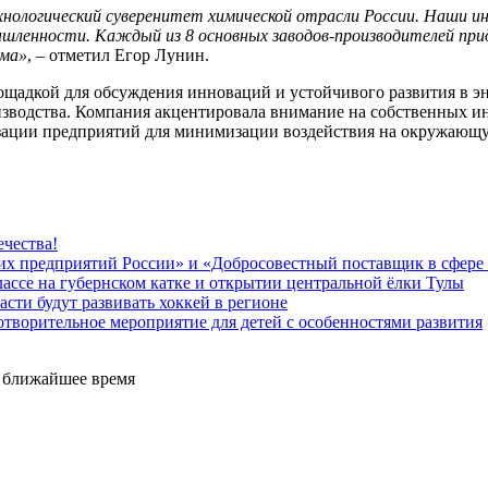
ехнологический суверенитет химической отрасли России. Наши
ышленности. Каждый из 8 основных заводов-производителей при
ума»
, – отметил Егор Лунин.
адкой для обсуждения инноваций и устойчивого развития в эне
оизводства. Компания акцентировала внимание на собственных
изации предприятий для минимизации воздействия на окружающу
чества!
их предприятий России» и «Добросовестный поставщик в сфере
ассе на губернском катке и открытии центральной ёлки Тулы
сти будут развивать хоккей в регионе
творительное мероприятие для детей с особенностями развития
е ближайшее время