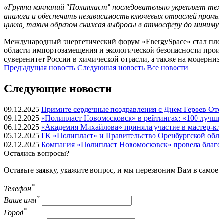
«Группа компаний "Полипласт" последовательно укрепляет т
аналоги и обеспечить независимость ключевых отраслей пром
цикла, таким образом снижая выбросы в атмосферу до миним
Международный энергетический форум «EnergySpacе» стал площ
области импортозамещения и экологической безопасности пр
суверенитет России в химической отрасли, а также на модерн
Предыдущая
новость
Следующая
новость
Все новости
Следующие новости
09.12.2025
Примите сердечные поздравления c Днем Героев Оте
09.12.2025
«Полипласт Новомосковск» в рейтингах: «100 лучш
06.12.2025
«Академия Михайлова» приняла участие в мастер-кл
05.12.2025
ГК «Полипласт» и Правительство Оренбургской обла
02.12.2025
Компания «Полипласт Новомосковск» провела благо
Остались вопросы?
Оставьте заявку, укажите вопрос, и мы перезвоним Вам в само
*
Телефон
*
Ваше имя
*
Город