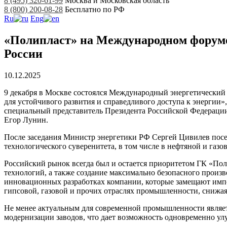
8 (495) 320-61-99
Москва и Московская область
8 (800) 200-08-28
Бесплатно по РФ
Ru
Eng
«Полипласт» на Международном форуме
России
10.12.2025
9 декабря в Москве состоялся Международный энергетический
для устойчивого развития и справедливого доступа к энергии
специальный представитель Президента Российской Федерации
Егор Лунин.
После заседания Министр энергетики РФ Сергей Цивилев посет
технологического суверенитета, в том числе в нефтяной и газ
Российский рынок всегда был и остается приоритетом ГК «По
технологий, а также создание максимально безопасного произв
инновационных разработках компании, которые замещают импо
гипсовой, газовой и прочих отраслях промышленности, снижая
Не менее актуальным для современной промышленности являет
модернизации заводов, что дает возможность одновременно ул