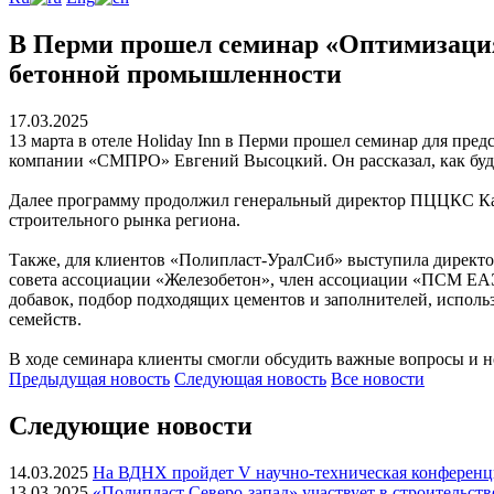
В Перми прошел семинар «Оптимизация
бетонной промышленности
17.03.2025
13 марта в отеле Holiday Inn в Перми прошел семинар для пр
компании «СМПРО» Евгений Высоцкий. Он рассказал, как буде
Далее программу продолжил генеральный директор ПЦЦКС Каше
строительного рынка региона.
Также, для клиентов «Полипласт-УралСиб» выступила директор
совета ассоциации «Железобетон», член ассоциации «ПСМ ЕАЭ
добавок, подбор подходящих цементов и заполнителей, исполь
семейств.
В ходе семинара клиенты смогли обсудить важные вопросы и 
Предыдущая
новость
Следующая
новость
Все новости
Следующие новости
14.03.2025
На ВДНХ пройдет V научно-техническая конфере
13.03.2025
«Полипласт Северо-запад» участвует в строительств