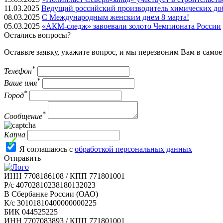
11.03.2025
Ведущий российский производитель химических до
08.03.2025
С Международным женским днем 8 марта!
05.03.2025
«АКМ-следж» завоевали золото Чемпионата России
Остались вопросы?
Оставьте заявку, укажите вопрос, и мы перезвоним Вам в само
*
Телефон
*
Ваше имя
*
Город
*
Сообщение
Капча
Я соглашаюсь с
обработкой персональных данных
Отправить
ИНН 7708186108 / КПП 771801001
Р/с 40702810238180132023
В Сбербанке России (ОАО)
К/с 30101810400000000225
БИК 044525225
ИНН 7707083893 / КПП 771801001