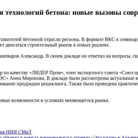
 технологий бетона: новые вызовы сов
едставителей бетонной отрасли региона. В формате ВКС к семин
т двигаться строительный рынок в новых реалиях.
варов Александр. В своем докладе он ответил на вопросы, св
 по качеству «ЛИДЕР Пром», член экспертного совета «Союз пр
С» Анна Миронова. В докладе были рассмотрены актуальные в 
зование продукции рециклинга. Также была проведена практичес
новые возможности в условиях меняющегося рынка.
нция НИИ СМиТ
е объекта в рамках национального проекта «Экология» в Арханг