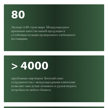
80
Экспорт в 80 стран мира. Международное
признание качества нашей продукции и
устойчивая позиция проверенного глобального
поставщика.
> 4000
зарубежных партнеров. Богатый опыт
сотрудничества с международными клиентами
позволяет нам лучше понимать и удовлетворять
потребности любого бизнеса.