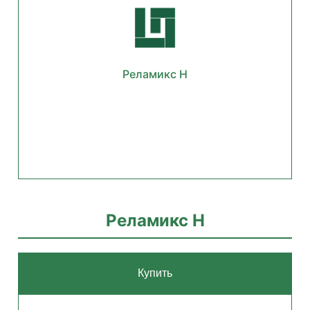
Реламикс Н
Реламикс Н
Купить