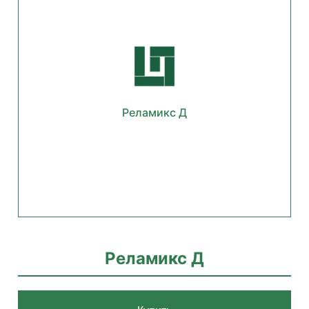
Реламикс Д
Реламикс Д