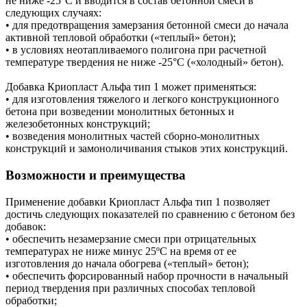
не ниже -25°С и вводится в состав бетонной смеси в
следующих случаях:
• для предотвращения замерзания бетонной смеси до начала
активной тепловой обработки («теплый» бетон);
• в условиях неотапливаемого полигона при расчетной
температуре твердения не ниже -25°С («холодный» бетон).
Добавка Криопласт Альфа тип 1 может применяться:
• для изготовления тяжелого и легкого конструкционного
бетона при возведении монолитных бетонных и
железобетонных конструкций;
• возведения монолитных частей сборно-монолитных
конструкций и замоноличивания стыков этих конструкций.
Возможности и преимущества
Применение добавки Криопласт Альфа тип 1 позволяет
достичь следующих показателей по сравнению с бетоном без
добавок:
• обеспечить незамерзание смеси при отрицательных
температурах не ниже минус 25ºС на время от ее
изготовления до начала обогрева («теплый» бетон);
• обеспечить форсированный набор прочности в начальный
период твердения при различных способах тепловой
обработки;