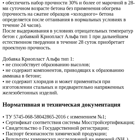
• обеспечить набор прочности 30% и более от марочной в 28-
ми суточном возрасте бетона без применения обогрева
(прочность на сжатие образцов «холодного» бетона
определяется после оттаивания в нормальных условиях в
течение 24 часов).
После выдерживания в условиях отрицательных температур
бетон с добавкой Криопласт Альфа тип 1 при дальнейшем
естественном твердении в течение 28 суток приобретает
проектную прочность.
Добавка Криопласт Альфа тип 1:
• не способствует образованию высолов;
• не содержит компонентов, приводящих к образованию
аммиака в бетоне;
• не содержит хлоридов и может применяться при
изготовлении стальных и предварительно напряженных
железобетонных изделий.
Нормативная и техническая документация
• ТУ 5745-068-58042865-2016 с изменением №1;
• Сертификат соответствия системы Мосстройсертификация;
• Свидетельство о Государственной регистрации;
• Паспорт безопасности химической продукции;
• Результаты химических исследований на аммоний (NH₃)