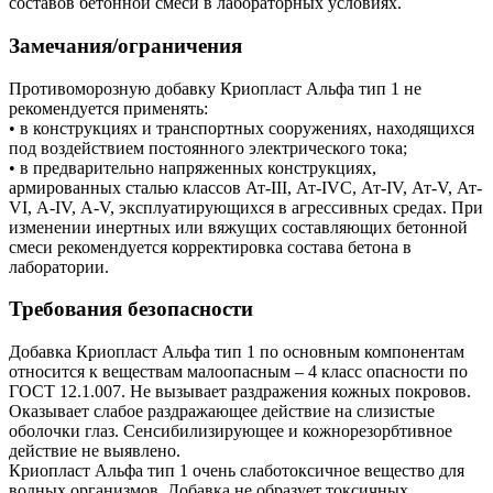
составов бетонной смеси в лабораторных условиях.
Замечания/ограничения
Противоморозную добавку Криопласт Альфа тип 1 не
рекомендуется применять:
• в конструкциях и транспортных сооружениях, находящихся
под воздействием постоянного электрического тока;
• в предварительно напряженных конструкциях,
армированных сталью классов Ат-III, Ат-IVС, Ат-IV, Ат-V, Ат-
VI, А-IV, А-V, эксплуатирующихся в агрессивных средах. При
изменении инертных или вяжущих составляющих бетонной
смеси рекомендуется корректировка состава бетона в
лаборатории.
Требования безопасности
Добавка Криопласт Альфа тип 1 по основным компонентам
относится к веществам малоопасным – 4 класс опасности по
ГОСТ 12.1.007. Не вызывает раздражения кожных покровов.
Оказывает слабое раздражающее действие на слизистые
оболочки глаз. Сенсибилизирующее и кожнорезорбтивное
действие не выявлено.
Криопласт Альфа тип 1 очень слаботоксичное вещество для
водных организмов. Добавка не образует токсичных