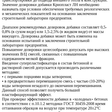
транспортировки до подвода внешнего тепла к конструкции.
Значение дозировки добавки Криопласт ЛН необходимо
назначать при условии обеспечения требуемых реологических
и механических показателей на основании заключения
строительной лаборатории предприятия.
Диапазон рекомендуемых дозировок добавки составляет 0,5-
0,8% (в сухом виде) или 1,5-2,5% (в жидком виде) от массы
вяжущего. Дозировка добавки может быть изменена на
основании испытаний и заключения строительной
лаборатории предприятия.
Повышение дозировки целесообразно допускать при высоких
значениях В/Ц смесей, связанных с повышенным
содержанием мелкой фракции.
Введение суперпластификатора в состав бетонной и
растворной смесей допускается производить различными
методами:
• с первыми порциями воды затворения;
• в предварительно перемешанную смесь с частью (10-20%)
воды затворения незадолго до окончания перемешивания.
Данный способ позволяет получить больший
пластифицирующий эффект.
При проверке эффективности добавки в «холодных» бетонах
в соответствии с п.10.1.2 методики ГОСТ 30459-2008 время
оттаивания образцов на воздухе при температуре 20±2°С