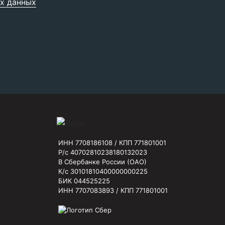
х данных
ИНН 7708186108 / КПП 771801001
Р/с 40702810238180132023
В Сбербанке России (ОАО)
К/с 30101810400000000225
БИК 044525225
ИНН 7707083893 / КПП 771801001