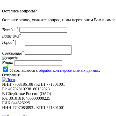
Остались вопросы?
Оставьте заявку, укажите вопрос, и мы перезвоним Вам в само
*
Телефон
*
Ваше имя
*
Город
*
Сообщение
Капча
Я соглашаюсь с
обработкой персональных данных
Отправить
ИНН 7708186108 / КПП 771801001
Р/с 40702810238180132023
В Сбербанке России (ОАО)
К/с 30101810400000000225
БИК 044525225
ИНН 7707083893 / КПП 771801001