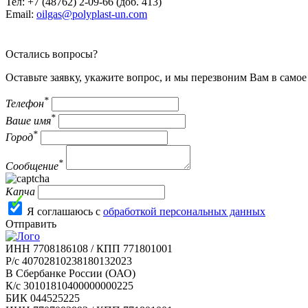
Тел: +7 (48762) 2-09-66 (доб. 413)
Email:
oilgas@polyplast-un.com
Остались вопросы?
Оставьте заявку, укажите вопрос, и мы перезвоним Вам в само
*
Телефон
*
Ваше имя
*
Город
*
Сообщение
Капча
Я соглашаюсь с
обработкой персональных данных
Отправить
ИНН 7708186108 / КПП 771801001
Р/с 40702810238180132023
В Сбербанке России (ОАО)
К/с 30101810400000000225
БИК 044525225