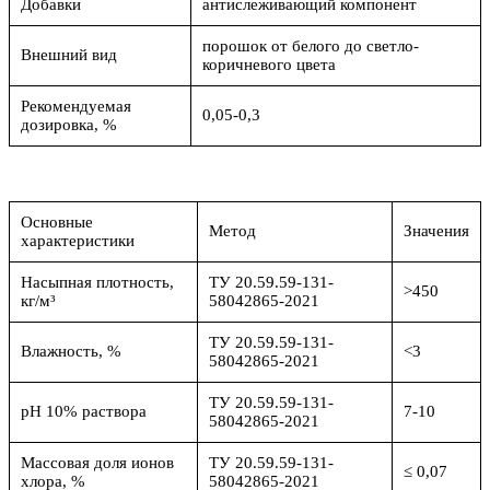
Добавки
антислеживающий компонент
порошок от белого до светло-
Внешний вид
коричневого цвета
Рекомендуемая
0,05-0,3
дозировка, %
Основные
Метод
Значения
характеристики
Насыпная плотность,
ТУ 20.59.59-131-
>450
кг/м³
58042865-2021
ТУ 20.59.59-131-
Влажность, %
<3
58042865-2021
ТУ 20.59.59-131-
рН 10% раствора
7-10
58042865-2021
Массовая доля ионов
ТУ 20.59.59-131-
≤ 0,07
хлора, %
58042865-2021