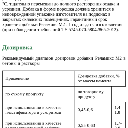
°С, тщательно перемешан до полного растворения осадка и
усреднен. Добавка в форме порошка должна храниться в
неповрежденной упаковке изготовителя на поддонах в
закрытых складских помещениях. Гарантийный срок
хранения добавки Реламикс М2 - 1 год от даты изготовления
(при соблюдении требований ТУ 5745-0­70-58042865-2012).
Дозировка
Рекомендуемый диапазон дозировок добавки Реламикс М2 в
бетоны и растворы
Дозировка добавки, %
Применение
от массы цемента
по товарному
по сухому продукту
продукту
при использовании в качестве
1,4-
0,45-0,6
пластификатора и ускорителя
1,8
при использовании в качестве
1,7-
0,55-0,63
водоредуцирующей добавки
2,0