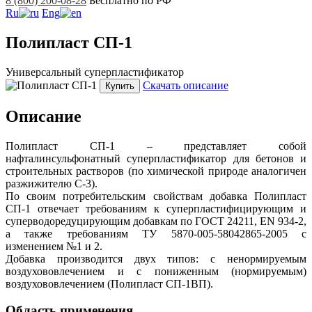
8 (800) 200-08-28
Бесплатно по РФ
Ru
Eng
Полипласт СП-1
Универсальный суперпластификатор
Скачать описание
Купить
Описание
Полипласт СП-1 – представляет собой
нафталинсульфонатный суперпластификатор для бетонов и
строительных растворов (по химической природе аналогичен
разжижителю С-3).
По своим потребительским свойствам добавка Полипласт
СП-1 отвечает требованиям к суперпластифицирующим и
суперводоредуцирующим добавкам по ГОСТ 24211, EN 934-2,
а также требованиям ТУ 5870-005-58042865-2005 с
изменением №1 и 2.
Добавка производится двух типов: с ненормируемым
воздухововлечением и с пониженным (нормируемым)
воздухововлечением (Полипласт СП-1ВП).
Область применения