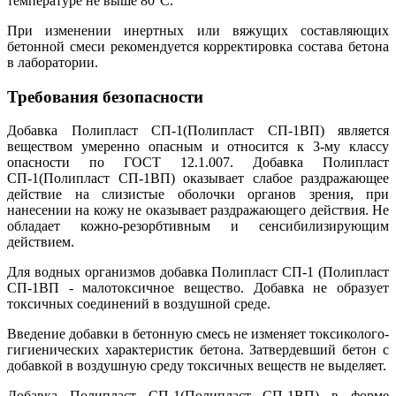
температуре не выше 80°С.
При изменении инертных или вяжущих составляющих
бетонной смеси рекомендуется корректировка состава бетона
в лаборатории.
Требования безопасности
Добавка Полипласт СП-1(Полипласт СП-1ВП) является
веществом умеренно опасным и относится к 3-му классу
опасности по ГОСТ 12.1.007. Добавка Полипласт
СП-1(Полипласт СП-1ВП) оказывает слабое раздражающее
действие на слизистые оболочки органов зрения, при
нанесении на кожу не оказывает раздражающего действия. Не
обладает кожно-резорбтивным и сенсибилизирующим
действием.
Для водных организмов добавка Полипласт СП-1 (Полипласт
СП-1ВП - малотоксичное вещество. Добавка не образует
токсичных соединений в воздушной среде.
Введение добавки в бетонную смесь не изменяет токсиколого-
гигиенических характеристик бетона. Затвердевший бетон с
добавкой в воздушную среду токсичных веществ не выделяет.
Добавка Полипласт СП-1(Полипласт СП-1ВП) в форме