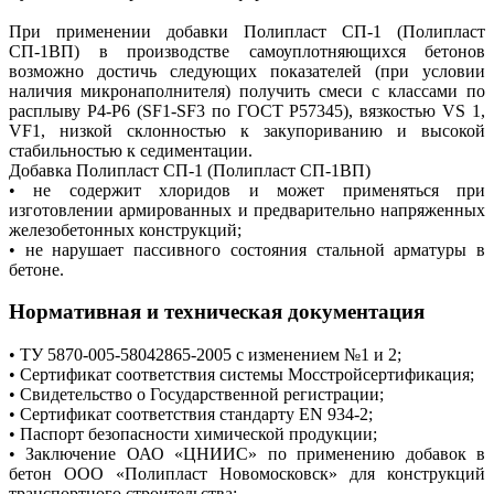
При применении добавки Полипласт СП-1 (Полипласт
СП-1ВП) в производстве самоуплотняющихся бетонов
возможно достичь следующих показателей (при условии
наличия микронаполнителя) получить смеси с классами по
расплыву Р4-Р6 (SF1-SF3 по ГОСТ Р57345), вязкостью VS 1,
VF1, низкой склонностью к закупориванию и высокой
стабильностью к седиментации.
Добавка Полипласт СП-1 (Полипласт СП-1ВП)
• не содержит хлоридов и может применяться при
изготовлении армированных и предварительно напряженных
железобетонных конструкций;
• не нарушает пассивного состояния стальной арматуры в
бетоне.
Нормативная и техническая документация
• ТУ 5870-005-58042865-2005 с изменением №1 и 2;
• Сертификат соответствия системы Мосстройсертификация;
• Свидетельство о Государственной регистрации;
• Сертификат соответствия стандарту EN 934-2;
• Паспорт безопасности химической продукции;
• Заключение ОАО «ЦНИИС» по применению добавок в
бетон ООО «Полипласт Новомосковск» для конструкций
транспортного строительства;