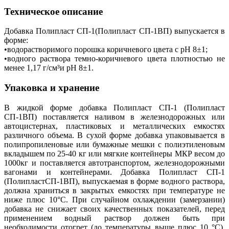
Техническое описание
Добавка Полипласт СП-1(Полипласт СП-1ВП) выпускается в
форме:
•водорастворимого порошка коричневого цвета с рН 8±1;
•водного раствора темно-коричневого цвета плотностью не
менее 1,17 г/см³и рН 8±1.
Упаковка и хранение
В жидкой форме добавка Полипласт СП-1 (Полипласт
СП-1ВП) поставляется наливом в железнодорожных или
автоцистернах, пластиковых и металлических емкостях
различного объема. В сухой форме добавка упаковывается в
полипропиленовые или бумажные мешки с полиэтиленовым
вкладышем по 25-40 кг или мягкие контейнеры МКР весом до
1000кг и поставляется автотранспортом, железнодорожными
вагонами и контейнерами. Добавка Полипласт СП-1
(ПолипластСП-1ВП), выпускаемая в форме водного раствора,
должна храниться в закрытых емкостях при температуре не
ниже плюс 10°С. При случайном охлаждении (замерзании)
добавка не снижает своих качественных показателей, перед
применением водный раствор должен быть при
необходимости отогрет (до температуры выше плюс 10 °С),