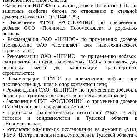
• Заключение НИИЖБ о влиянии добавки Полипласт СП-1 на
защитные свойства бетона по отношению к стальной
арматуре согласно СТ СЭВ4421-83;
• Заключение ФГУП «РОСДОРНИИ» по применению
добавок ООО «Полипласт Новомосковск» в дорожных
бетонах;
• Рекомендации ОАО «НИИЭС» по применению добавок
производства ОАО «Полипласт» для гидротехнического
строительства;
• Рекомендации ОАО «ЦНИИС» по применению добавок-
суперпластификаторов, выпускаемых ОАО «Полипласт», для
бетонных смесей для конструкций транспортного
строительства;
• Рекомендации ПГУПС по применению добавок при
производстве ж.д. шпал и опор контактной сети;
• Рекомендации ОАО «ВНИИСТ» по применению добавок в
бетон при строительстве объектов нефтегазовой отрасли;
• Заключение ФГУП «РОСДОРНИИ» о применении добавок
ОАО «Полипласт» в дорожных бетонах;
• Протоколы радиологических испытаний ФБУЗ «Центр
гигиены и эпидемиологии в Тульской области в
г.Новомосковске»;
• Результаты химических исследований на аммоний (NH3)
ФБУЗ «Центр гигиены и эпидемиологии в Тульской области».