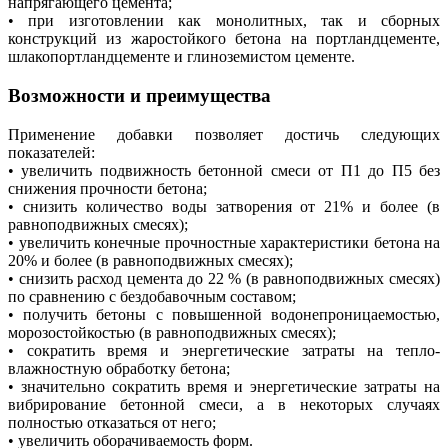
напрягающего цемента;
• при изготовлении как монолитных, так и сборных
конструкций из жаростойкого бетона на портландцементе,
шлакопортландцементе и глиноземистом цементе.
Возможности и преимущества
Применение добавки позволяет достичь следующих
показателей:
• увеличить подвижность бетонной смеси от П1 до П5 без
снижения прочности бетона;
• снизить количество воды затворения от 21% и более (в
равноподвижных смесях);
• увеличить конечные прочностные характеристики бетона на
20% и более (в равноподвижных смесях);
• снизить расход цемента до 22 % (в равноподвижных смесях)
по сравнению с бездобавочным составом;
• получить бетоны с повышенной водонепроницаемостью,
морозостойкостью (в равноподвижных смесях);
• сократить время и энергетические затраты на тепло-
влажностную обработку бетона;
• значительно сократить время и энергетические затраты на
вибрирование бетонной смеси, а в некоторых случаях
полностью отказаться от него;
• увеличить оборачиваемость форм.