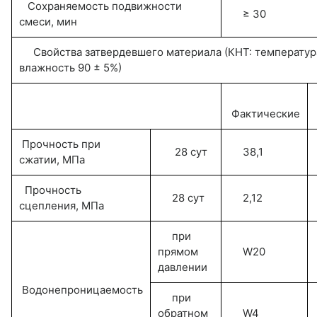
Сохраняемость подвижности
≥ 30
смеси, мин
Свойства затвердевшего материала (КНТ: температура 
влажность 90 ± 5%)
Фактические
Прочность при
28 сут
38,1
сжатии, МПа
Прочность
28 сут
2,12
сцепления, МПа
при
прямом
W20
давлении
Водонепроницаемость
при
обратном
W4