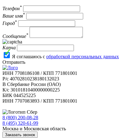
*
Телефон
*
Ваше имя
*
Город
*
Сообщение
Капча
Я соглашаюсь с
обработкой персональных данных
Отправить
ИНН 7708186108 / КПП 771801001
Р/с 40702810238180132023
В Сбербанке России (ОАО)
К/с 30101810400000000225
БИК 044525225
ИНН 7707083893 / КПП 771801001
8 (800) 200-08-28
Бесплатно по РФ
8 (495) 320-61-99
Москва и Московская область
Заказать звонок