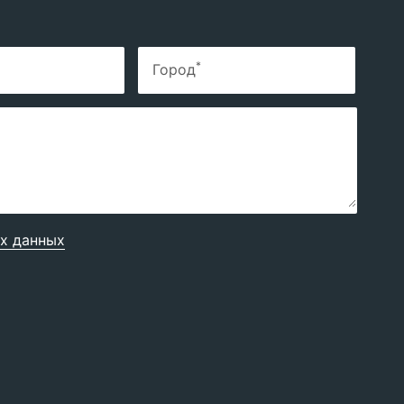
*
Город
х данных