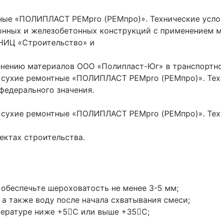
ные «ПОЛИПЛАСТ РЕМpro (РЕМпро)». Технические усло
тонных и железобетонных конструкций с применением 
«НИЦ «Строительство» и
менению материалов ООО «Полипласт-Юг» в транспортн
 сухие ремонтные «ПОЛИПЛАСТ РЕМpro (РЕМпро)». Техн
федерального значения.
 сухие ремонтные «ПОЛИПЛАСТ РЕМpro (РЕМпро)». Техн
ектах строительства.
, обеспечьте шероховатость не менее 3-5 мм;
 а также воду после начала схватывания смеси;
пературе ниже +5С или выше +35С;