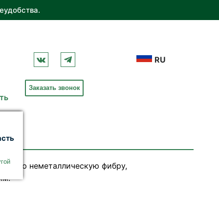
еудобства.
RU
Заказать звонок
ть
асть
угой
гибкую неметаллическую фибру,
 мм.