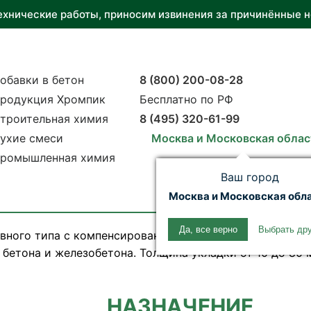
ехнические работы, приносим извинения за причинённые н
обавки в бетон
8 (800) 200-08-28
родукция Хромпик
Бесплатно по РФ
троительная химия
8 (495) 320-61-99
ухие смеси
Москва и Московская облас
ромышленная химия
Ваш город
Москва и Московская обл
Да, все верно
Выбрать др
вного типа с компенсированной усадкой, содержащая 
 бетона и железобетона. Толщина укладки от 10 до 80
НАЗНАЧЕНИЕ