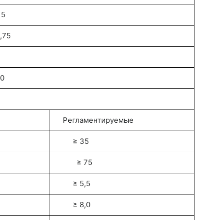
5
75
0
Регламентируемые
≥ 35
≥ 75
≥ 5,5
≥ 8,0