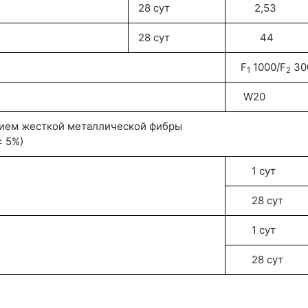
28 сут
2,53
28 сут
44
F
1000/F
30
1
2
W20
ием жесткой металлической фибры
± 5%)
1 сут
28 сут
1 сут
28 сут