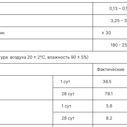
0,13 – 0,1
3,25 – 3,
ин
≥ 30
180 - 25
ра воздуха 20 ± 2°С, влажность 90 ± 5%)
Фактические
1 сут
36.5
28 сут
78.1
1 сут
5.6
28 сут
8.2