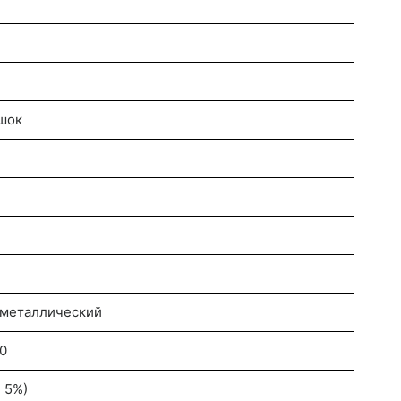
шок
еталлический
50
 ± 5%)