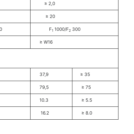
≥ 2,0
≥ 20
0
F
1000/F
300
1
2
≥ W16
37,9
≥ 35
79,5
≥ 75
10.3
≥ 5.5
16.2
≥ 8.0