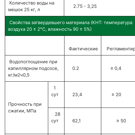
Количество воды на
2.75 - 3,25
мешок 25 кг, л
Свойства затвердевшего материала (КНТ: температура
воздуха 20 ± 2°С, влажность 90 ± 5%)
Фактические
Регламенти
Водопоглощение при
капиллярном подсосе,
0.2
≤ 0,4
кг/м2ч0,5
1
сут
23,4
≥ 20
Прочность при
сжатии, МПа
28
сут
62,1
≥ 50