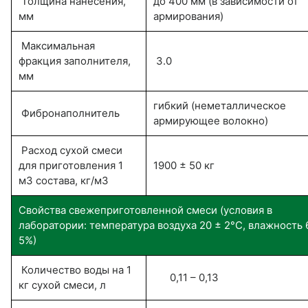
Толщина нанесения,
до 400 мм (в зависимости от
мм
армирования)
Максимальная
фракция заполнителя,
3.0
мм
гибкий (неметаллическое
Фибронаполнитель
армирующее волокно)
Расход сухой смеси
для приготовления 1
1900 ± 50 кг
м3 состава, кг/м3
Свойства свежеприготовленной смеси (условия в
лаборатории: температура воздуха 20 ± 2°С, влажность 
5%)
Количество воды на 1
0,11 – 0,13
кг сухой смеси, л