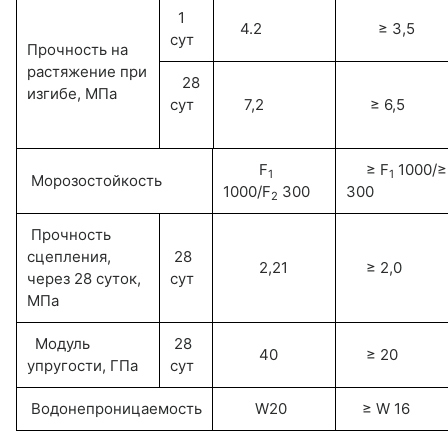
1
4.2
≥ 3,5
сут
Прочность на
растяжение при
28
изгибе, МПа
сут
7,2
≥ 6,5
F
≥ F
1000/≥
1
1
Морозостойкость
1000/F
300
300
2
Прочность
сцепления,
28
2,21
≥ 2,0
через 28 суток,
сут
МПа
Модуль
28
40
≥ 20
упругости, ГПа
сут
Водонепроницаемость
W20
≥ W 16