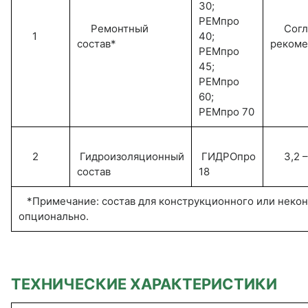
30;
РЕМпро
Ремонтный
Согл
1
40;
состав*
рекоме
РЕМпро
45;
РЕМпро
60;
РЕМпро 70
2
Гидроизоляционный
ГИДРОпро
3,2 – 
состав
18
*Примечание: состав для конструкционного или некон
опционально.
ТЕХНИЧЕСКИЕ ХАРАКТЕРИСТИКИ