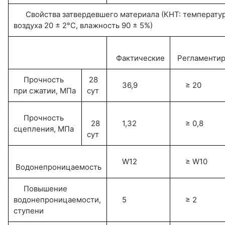
Свойства затвердевшего материала (КНТ: температу
воздуха 20 ± 2°С, влажность 90 ± 5%)
Фактические
Регламенти
Прочность
28
36,9
≥ 20
при сжатии, МПа
сут
Прочность
28
1,32
≥ 0,8
сцепления, МПа
сут
W12
≥ W10
Водонепроницаемость
Повышение
водонепроницаемости,
5
≥ 2
ступени