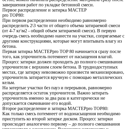
завершения работ по укладке бетонной смеси.
Первое распределение и затирка МАСТЕР
pro TOP80:
При первом распределении необходимо равномерно
распределить 2\3 части от общего объема затираемой смеси
(от 4-7 кг\м2 - общий объем затираемой смеси). В первую
очередь смесь необходимо нанести на участки, сопрягаемые с
другими конструкциями, которые могут впитывать влагу из
бетона.
Первая затирка МАСТЕРpro TOP 80 начинается сразу после
того, как упрочнитель потемнеет от насыщения влагой.
Процесс затирки должен проходить до полного смешивания
упрочнителя с верхним слоем бетона. В труднодоступных
местах, где затирку невозможно произвести механизировано,
упрочнитель затирается вручную с помощью металлических
кельм.
На затертые участки без пауз и перерывов, равномерно
распределяется остаток упрочнителя. Важно затирать
упрочнитель именно за два раза и категорически не
допускается смачивание его водой.
Второе распределение и затирка МАСТЕРpro TOP80:
Как только смесь потемнеет от водонасыщения необходимо
приступить ко второй затирке диском. Процесс затирки
происходит аналогично первому – до полного смешивания