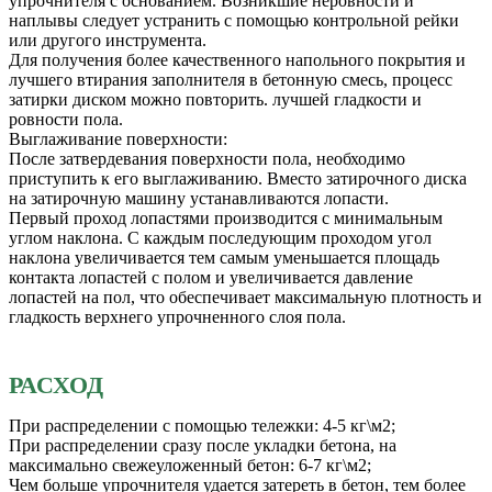
упрочнителя с основанием. Возникшие неровности и
наплывы следует устранить с помощью контрольной рейки
или другого инструмента.
Для получения более качественного напольного покрытия и
лучшего втирания заполнителя в бетонную смесь, процесс
затирки диском можно повторить. лучшей гладкости и
ровности пола.
Выглаживание поверхности:
После затвердевания поверхности пола, необходимо
приступить к его выглаживанию. Вместо затирочного диска
на затирочную машину устанавливаются лопасти.
Первый проход лопастями производится с минимальным
углом наклона. С каждым последующим проходом угол
наклона увеличивается тем самым уменьшается площадь
контакта лопастей с полом и увеличивается давление
лопастей на пол, что обеспечивает максимальную плотность и
гладкость верхнего упрочненного слоя пола.
РАСХОД
При распределении с помощью тележки: 4-5 кг\м2;
При распределении сразу после укладки бетона, на
максимально свежеуложенный бетон: 6-7 кг\м2;
Чем больше упрочнителя удается затереть в бетон, тем более