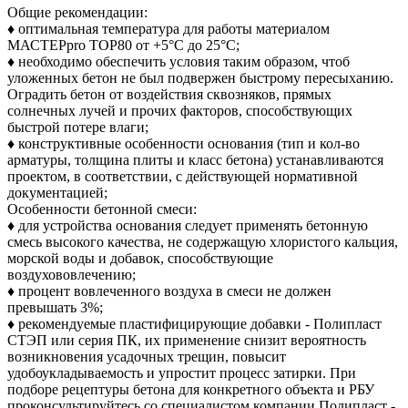
Общие рекомендации:
♦ оптимальная температура для работы материалом
МАСТЕРpro TOP80 от +5°С до 25°С;
♦ необходимо обеспечить условия таким образом, чтоб
уложенных бетон не был подвержен быстрому пересыханию.
Оградить бетон от воздействия сквозняков, прямых
солнечных лучей и прочих факторов, способствующих
быстрой потере влаги;
♦ конструктивные особенности основания (тип и кол-во
арматуры, толщина плиты и класс бетона) устанавливаются
проектом, в соответствии, с действующей нормативной
документацией;
Особенности бетонной смеси:
♦ для устройства основания следует применять бетонную
смесь высокого качества, не содержащую хлористого кальция,
морской воды и добавок, способствующие
воздухововлечению;
♦ процент вовлеченного воздуха в смеси не должен
превышать 3%;
♦ рекомендуемые пластифицирующие добавки - Полипласт
СТЭП или серия ПК, их применение снизит вероятность
возникновения усадочных трещин, повысит
удобоукладываемость и упростит процесс затирки. При
подборе рецептуры бетона для конкретного объекта и РБУ
проконсультируйтесь со специалистом компании Полипласт -