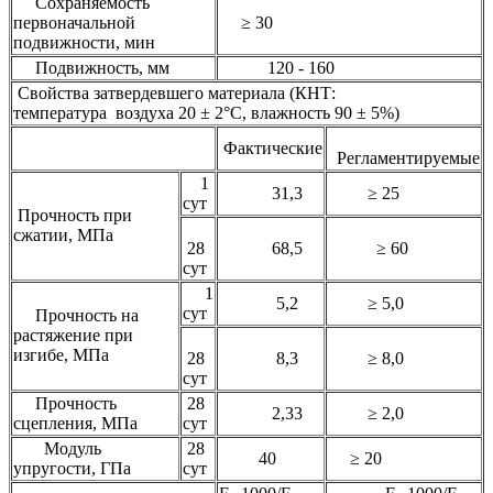
Сохраняемость
первоначальной
≥ 30
подвижности, мин
Подвижность, мм
120 - 160
Свойства затвердевшего материала (КНТ:
температура воздуха 20 ± 2°С, влажность 90 ± 5%)
Фактические
Регламентируемые
1
31,3
≥ 25
сут
Прочность при
сжатии, МПа
28
68,5
≥ 60
сут
1
5,2
≥ 5,0
сут
Прочность на
растяжение при
изгибе, МПа
28
8,3
≥ 8,0
сут
Прочность
28
2,33
≥ 2,0
сцепления, МПа
сут
Модуль
28
40
≥ 20
упругости, ГПа
сут