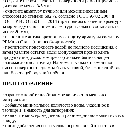
• создайте шероховатость на поверхности ремонтируемого
участка не менее 3-5 мм;
• очистите арматуру ручным или механизированным
способом до степени Sa2 ½, согласно ГОСТ 9.402-2004 и
ГОСТ Р ИСО 8501-1 – 2014 (при полном оголении арматуры
зазор между основанием и арматурой должен составлять не
менее 20 мм);
• выполните антикоррозионную защиту арматуры составом
РЕМпро Сталь (при необходимости);
• пропитайте поверхность водой до полного насыщения, а
затем удалите остатки воды (допускается производить
продувку воздухом; компрессор должен быть оснащен
влагомаслоотделителем). На момент укладки ремонтной
смеси поверхность должна быть матовой, без скоплений воды
или блестящей водяной плёнки.
ПРИГОТОВЛЕНИЕ
• заранее откройте необходимое количество мешков с
материалом;
• добавьте минимальное количество воды, указанное в
таблице 1, в емкость для затворения;
• включите миксер; медленно и равномерно добавляйте смесь
в воду;
• после добавления всего мешка перемешивайте состав в