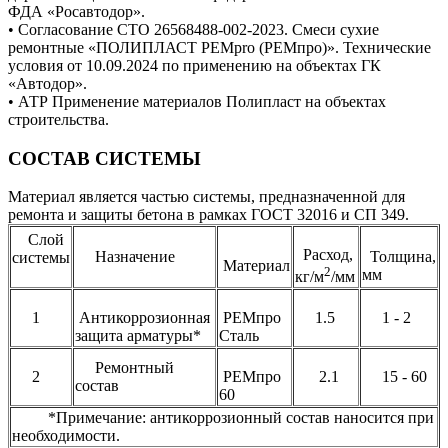
ФДА «Росавтодор».
• Согласование СТО 26568488-002-2023. Смеси сухие
ремонтные «ПОЛИПЛАСТ РЕМpro (РЕМпро)». Технические
условия от 10.09.2024 по применению на объектах ГК
«Автодор».
• АТР Применение материалов Полипласт на объектах
строительства.
СОСТАВ СИСТЕМЫ
Материал является частью системы, предназначенной для
ремонта и защиты бетона в рамках ГОСТ 32016 и СП 349.
Слой
Расход,
Назначение
Толщина,
системы
Материал
2
мм
кг/м
/мм
1
Антикоррозионная
РЕМпро
1.5
1 - 2
защита арматуры*
Сталь
Ремонтный
2
РЕМпро
2.1
15 - 60
состав
60
*Примечание: антикоррозионный состав наносится при
необходимости.