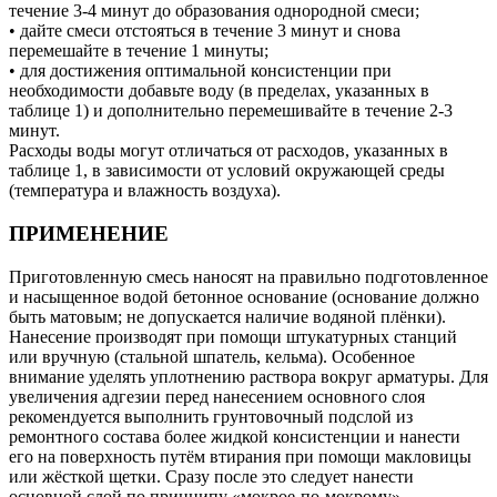
течение 3-4 минут до образования однородной смеси;
• дайте смеси отстояться в течение 3 минут и снова
перемешайте в течение 1 минуты;
• для достижения оптимальной консистенции при
необходимости добавьте воду (в пределах, указанных в
таблице 1) и дополнительно перемешивайте в течение 2-3
минут.
Расходы воды могут отличаться от расходов, указанных в
таблице 1, в зависимости от условий окружающей среды
(температура и влажность воздуха).
ПРИМЕНЕНИЕ
Приготовленную смесь наносят на правильно подготовленное
и насыщенное водой бетонное основание (основание должно
быть матовым; не допускается наличие водяной плёнки).
Нанесение производят при помощи штукатурных станций
или вручную (стальной шпатель, кельма). Особенное
внимание уделять уплотнению раствора вокруг арматуры. Для
увеличения адгезии перед нанесением основного слоя
рекомендуется выполнить грунтовочный подслой из
ремонтного состава более жидкой консистенции и нанести
его на поверхность путём втирания при помощи макловицы
или жёсткой щетки. Сразу после это следует нанести
основной слой по принципу «мокрое-по-мокрому».