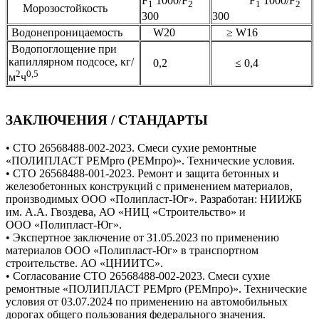
F
1000/F
F
1000/F
1
2
1
2
Морозостойкость
300
300
Водонепроницаемость
W20
≥ W16
Водопоглощение при
капиллярном подсосе, кг/
0,2
≤ 0,4
2
0,5
м
ч
ЗАКЛЮЧЕНИЯ / СТАНДАРТЫ
• СТО 26568488-002-2023. Смеси сухие ремонтные
«ПОЛИПЛАСТ РЕМpro (РЕМпро)». Технические условия.
• СТО 26568488-001-2023. Ремонт и защита бетонных и
железобетонных конструкций с применением материалов,
производимых ООО «Полипласт-Юг». Разработан: НИИЖБ
им. А.А. Гвоздева, АО «НИЦ «Строительство» и
ООО «Полипласт-Юг».
• Экспертное заключение от 31.05.2023 по применению
материалов ООО «Полипласт-Юг» в транспортном
строительстве. АО «ЦНИИТС».
• Согласование СТО 26568488-002-2023. Смеси сухие
ремонтные «ПОЛИПЛАСТ РЕМpro (РЕМпро)». Технические
условия от 03.07.2024 по применению на автомобильных
дорогах общего пользования федерального значения.