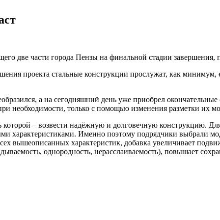
аст
го две части города Пензы на финальной стадии завершения, по
ршения проекта стальные конструкции прослужат, как минимум, 
реобразился, а на сегодняшний день уже приобрел окончательные 
при необходимости, только с помощью изменения разметки их м
ель которой – возвести надёжную и долговечную конструкцию. Д
ми характеристиками. Именно поэтому подрядчики выбрали м
х вышеописанных характеристик, добавка увеличивает подвижн
адываемость, однородность, нерасслаиваемость), повышает сохр