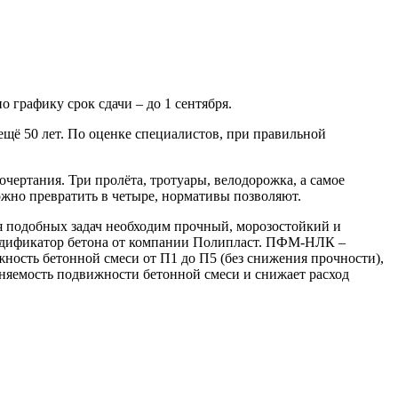
 графику срок сдачи – до 1 сентября.
ещё 50 лет. По оценке специалистов, при правильной
очертания. Три пролёта, тротуары, велодорожка, а самое
ожно превратить в четыре, нормативы позволяют.
ля подобных задач необходим прочный, морозостойкий и
одификатор бетона от компании Полипласт. ПФМ-НЛК –
ость бетонной смеси от П1 до П5 (без снижения прочности),
аняемость подвижности бетонной смеси и снижает расход