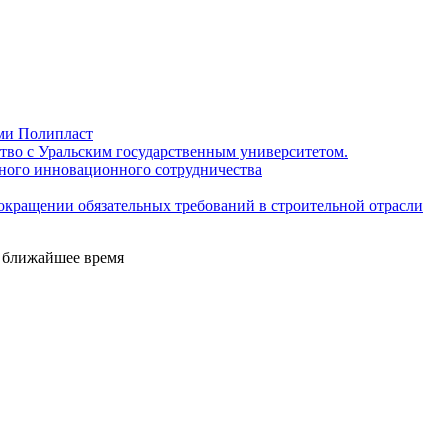
ами Полипласт
тво с Уральским государственным университетом.
ного инновационного сотрудничества
окращении обязательных требований в строительной отрасли
е ближайшее время