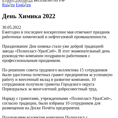
8 (800) 200-08-28
Бесплатно по РФ
Ru
Eng
День Химика 2022
30.05.2022
Ежегодно в последнее воскресение мая отмечают праздник
работники химической и нефтегазовой промышленности.
Празднование Дня химика стало уже доброй традицией
завода «Полипласт-УралСиб». В этот знаменательный день
руководство компании поздравило работников с
профессиональным праздником.
По решению совета трудового коллектива 15 сотрудников
были удостоены почетных грамот предприятия за успешную
работу и внесенный вклад в развитие компании, 10
сотрудников получили грамоты Городского округа
Первоуральск за многолетний добросовестный труд.
Наряду с грамотами, учрежденными «Полипласт-УралСиб»,
согласно традиции, были избраны 10 сотрудников для
размещения на Доске Почёта предприятия.
Поздравляем коллектив компании Полипласт с