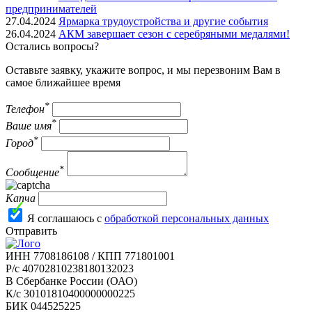
предпринимателей
27.04.2024
Ярмарка трудоустройства и другие события
26.04.2024
АКМ завершает сезон с серебряными медалями!
Остались вопросы?
Оставьте заявку, укажите вопрос, и мы перезвоним Вам в
самое ближайшее время
*
Телефон
*
Ваше имя
*
Город
*
Сообщение
Капча
Я соглашаюсь с
обработкой персональных данных
Отправить
ИНН 7708186108 / КПП 771801001
Р/с 40702810238180132023
В Сбербанке России (ОАО)
К/с 30101810400000000225
БИК 044525225