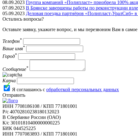
08.09.2023
Группа компаний «Полипласт» приобрела 100% акц
07.09.2023
В Брянске завершены работы по реконструкции взл
05.09.2023
Деловая поездка партнёров «Полипласт-УралСиб» в 
Остались вопросы?
Оставьте заявку, укажите вопрос, и мы перезвоним Вам в само
*
Телефон
*
Ваше имя
*
Город
*
Сообщение
Капча
Я соглашаюсь с
обработкой персональных данных
Отправить
ИНН 7708186108 / КПП 771801001
Р/с 40702810238180132023
В Сбербанке России (ОАО)
К/с 30101810400000000225
БИК 044525225
ИНН 7707083893 / КПП 771801001