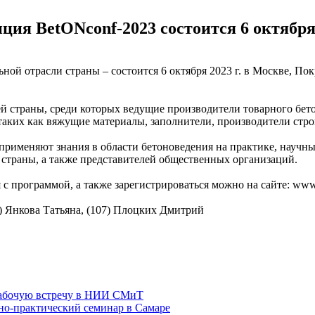
ция BetONconf-2023 состоится 6 октябр
ой отрасли страны – состоится 6 октября 2023 г. в Москве, По
ей страны, среди которых ведущие производители товарного бе
таких как вяжущие материалы, заполнители, производители стро
рименяют знания в области бетоноведения на практике, научных
страны, а также представителей общественных организаций.
с программой, а также зарегистрироваться можно на сайте: www.
) Янкова Татьяна, (107) Плоцких Дмитрий
рабочую встречу в НИИ СМиТ
но-практический семинар в Самаре