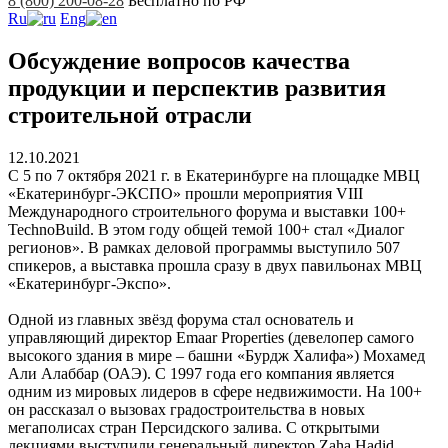
8 (800) 200-08-28
Бесплатно по РФ
Ru
Eng
Обсуждение вопросов качества
продукции и перспектив развития
строительной отрасли
12.10.2021
С 5 по 7 октября 2021 г. в Екатеринбурге на площадке МВЦ
«Екатеринбург-ЭКСПО» прошли мероприятия VIII
Международного строительного форума и выставки 100+
TechnoBuild. В этом году общей темой 100+ стал «Диалог
регионов». В рамках деловой программы выступило 507
спикеров, а выставка прошла сразу в двух павильонах МВЦ
«Екатеринбург-Экспо».
Одной из главных звёзд форума стал основатель и
управляющий директор Emaar Properties (девелопер самого
высокого здания в мире – башни «Бурдж Халифа») Мохамед
Али Алаббар (ОАЭ). С 1997 года его компания является
одним из мировых лидеров в сфере недвижимости. На 100+
он рассказал о вызовах градостроительства в новых
мегаполисах стран Персидского залива. С открытыми
лекциями выступили генеральный директор Zaha Hadid