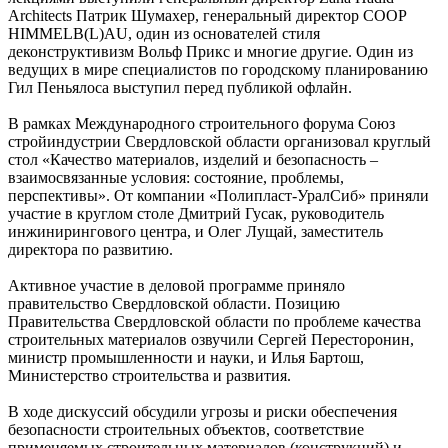
Architects Патрик Шумахер, генеральный директор COOP
HIMMELB(L)AU, один из основателей стиля
деконструктивизм Вольф Прикс и многие другие. Один из
ведущих в мире специалистов по городскому планированию
Гил Пеньялоса выступил перед публикой офлайн.
В рамках Международного строительного форума Союз
стройиндустрии Свердловской области организовал круглый
стол «Качество материалов, изделий и безопасность –
взаимосвязанные условия: состояние, проблемы,
перспективы». От компании «Полипласт-УралСиб» приняли
участие в круглом столе Дмитрий Гусак, руководитель
инжинирингового центра, и Олег Лущай, заместитель
директора по развитию.
Активное участие в деловой программе приняло
правительство Свердловской области. Позицию
Правительства Свердловской области по проблеме качества
строительных материалов озвучили Сергей Пересторонин,
министр промышленности и науки, и Илья Бартош,
Министерство строительства и развития.
В ходе дискуссий обсудили угрозы и риски обеспечения
безопасности строительных объектов, соответствие
применяемых строительных материалов (конструкций) и