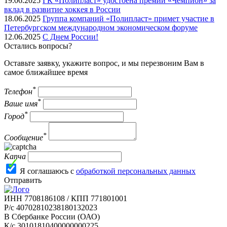
19.06.2025
ГК «Полипласт» удостоена премии «Чемпион» за
вклад в развитие хоккея в России
18.06.2025
Группа компаний «Полипласт» примет участие в
Петербургском международном экономическом форуме
12.06.2025
С Днем России!
Остались вопросы?
Оставьте заявку, укажите вопрос, и мы перезвоним Вам в
самое ближайшее время
*
Телефон
*
Ваше имя
*
Город
*
Сообщение
Капча
Я соглашаюсь с
обработкой персональных данных
Отправить
ИНН 7708186108 / КПП 771801001
Р/с 40702810238180132023
В Сбербанке России (ОАО)
К/с 30101810400000000225