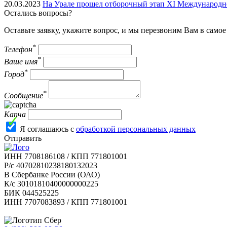
20.03.2023
На Урале прошел отборочный этап XI Международн
Остались вопросы?
Оставьте заявку, укажите вопрос, и мы перезвоним Вам в само
*
Телефон
*
Ваше имя
*
Город
*
Сообщение
Капча
Я соглашаюсь с
обработкой персональных данных
Отправить
ИНН 7708186108 / КПП 771801001
Р/с 40702810238180132023
В Сбербанке России (ОАО)
К/с 30101810400000000225
БИК 044525225
ИНН 7707083893 / КПП 771801001