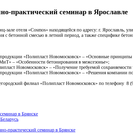
чно-практический семинар в Ярославле
енц-зале отеля «Cosmos» находящейся по адресу: г. Ярославль, 
ия с бетонной смесью в летний период, а также специфике бето
я продукции «Полипласт Новомосковск» – «Основные принципы 
иТ» – «Особенности бетонирования в межсезонье»;
ипласт Новомосковск» – «Получение требуемой сохраняемости т
 продукции «Полипласт Новомосковск» – «Решения компании по
ородский филиал «Полипласт Новомосковск» по телефону 8 (920
семинар в Брянске
 Беларусь
но-практический семинар в Брянске