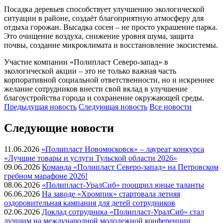
Посадка деревьев способствует улучшению экологической
ситуации в районе, создаёт благоприятную атмосферу для
отдыха горожан. Высадка сосен – не просто украшение парка.
Это очищение воздуха, снижение уровня шума, защита
почвы, создание микроклимата и восстановление экосистемы.
Участие компании «Полипласт Северо-запад» в
экологической акции – это не только важная часть
корпоративной социальной ответственности, но и искреннее
желание сотрудников внести свой вклад в улучшение
благоустройства города и сохранение окружающей среды.
Предыдущая
новость
Следующая
новость
Все новости
Следующие новости
11.06.2026
«Полипласт Новомосковск» – лауреат конкурса
«Лучшие товары и услуги Тульской области 2026»
09.06.2026
Команда «Полипласт Северо-запад» на Петровском
гребном марафоне 2026!
08.06.2026
«Полипласт-УралСиб» поощрил юные таланты
06.06.2026
На заводе «Хромпик» стартовала летняя
оздоровительная кампания для детей сотрудников
02.06.2026
Доклад сотрудника «Полипласт-УралСиб» стал
лучшим на международной молодежной конференции