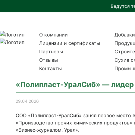
Ведутся т
О компании
Добавки
Лицензии и сертификаты
Продукц
Партнеры
Строите
Отзывы
Сухие с
Контакты
Промыш
«Полипласт‑УралСиб» — лидер 
29.04.2026
ООО «Полипласт‑УралСиб» занял первое место в
«Производство прочих химических продуктов» п
«Бизнес‑журналом. Урал».