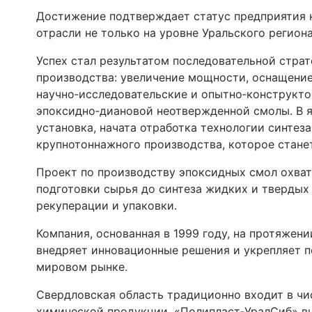
Достижение подтверждает статус предприятия к
отрасли не только на уровне Уральского региона
Успех стал результатом последовательной стра
производства: увеличение мощности, оснащени
научно‑исследовательские и опытно‑конструкто
эпоксидно‑диановой неотвержденной смолы. В 
установка, начата отработка технологии синтеза
крупнотоннажного производства, которое стане
Проект по производству эпоксидных смол охват
подготовки сырья до синтеза жидких и твердых
рекуперации и упаковки.
Компания, основанная в 1999 году, на протяжен
внедряет инновационные решения и укрепляет п
мировом рынке.
Свердловская область традиционно входит в чи
химической продукции. «Полипласт‑УралСиб» в