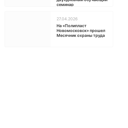
семинар
«Перспективные
направления бетонной
27.04.2026
отрасли»
На «Полипласт
Новомосковск» прошел
Месячник охраны труда