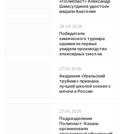
«Полипласт» Александр
Шамсутдинов удостоен
медали Анатолия
Тарасова
28.04.2026
Победители
химического турнира
одними из первых
увидели производство
эпоксидных смол на
Урале
27.04.2026
Академия «Уральский
трубник» признана
лучшей школой хоккея с
мячом в России
27.04.2026
Подразделение
Полипласт-Казань
организовало
двухдневный обучающий