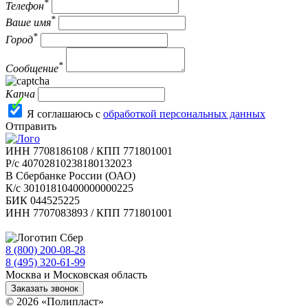
*
Телефон
*
Ваше имя
*
Город
*
Сообщение
Капча
Я соглашаюсь с
обработкой персональных данных
Отправить
ИНН 7708186108 / КПП 771801001
Р/с 40702810238180132023
В Сбербанке России (ОАО)
К/с 30101810400000000225
БИК 044525225
ИНН 7707083893 / КПП 771801001
8 (800) 200-08-28
Бесплатно по РФ
8 (495) 320-61-99
Москва и Московская область
Заказать звонок
© 2026 «Полипласт»