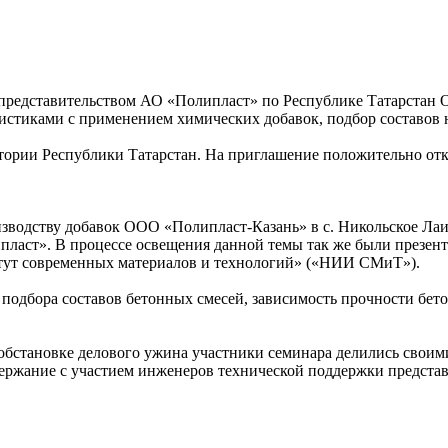
представительством АО «Полипласт» по Республике Татарстан О
стиками с применением химических добавок, подбор составов 
тории Республики Татарстан. На приглашение положительно отк
зводству добавок ООО «Полипласт-Казань» в с. Никольское Лаи
пласт». В процессе освещения данной темы так же были презе
тут современных материалов и технологий» («НИИ СМиТ»).
дбора составов бетонных смесей, зависимость прочности бетон
обстановке делового ужина участники семинара делились своим
держание с участием инженеров технической поддержки представ