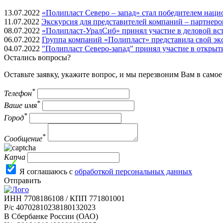
13.07.2022
«Полипласт Северо – запад» стал победителем нац
11.07.2022
Экскурсия для представителей компаний – партнеров
08.07.2022
«Полипласт-УралСиб» принял участие в деловой вст
06.07.2022
Группа компаний «Полипласт» представила свой э
04.07.2022
"Полипласт Северо-запад" принял участие в откры
Остались вопросы?
Оставьте заявку, укажите вопрос, и мы перезвоним Вам в само
*
Телефон
*
Ваше имя
*
Город
*
Сообщение
Капча
Я соглашаюсь с
обработкой персональных данных
Отправить
ИНН 7708186108 / КПП 771801001
Р/с 40702810238180132023
В Сбербанке России (ОАО)