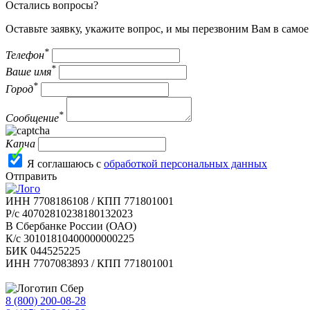
Остались вопросы?
Оставьте заявку, укажите вопрос, и мы перезвоним Вам в само
*
Телефон
*
Ваше имя
*
Город
*
Сообщение
Капча
Я соглашаюсь с
обработкой персональных данных
Отправить
ИНН 7708186108 / КПП 771801001
Р/с 40702810238180132023
В Сбербанке России (ОАО)
К/с 30101810400000000225
БИК 044525225
ИНН 7707083893 / КПП 771801001
8 (800) 200-08-28
Бесплатно по РФ