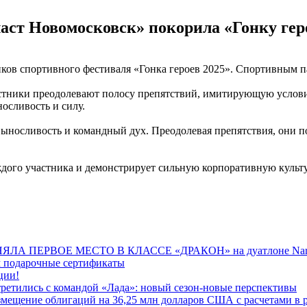
аст Новомосковск» покорила «Гонку гер
иков спортивного фестиваля «Гонка героев 2025». Спортивным
стники преодолевают полосу препятствий, имитирующую условия
осливость и силу.
выносливость и командный дух. Преодолевая препятствия, они 
дого участника и демонстрирует сильную корпоративную культу
 ПЕРВОЕ МЕСТО В КЛАССЕ «ДРАКОН» на дуатлоне Narv
 подарочные сертификаты
ции!
етились с командой «Лада»: новый сезон-новые перспективы
змещение облигаций на 36,25 млн долларов США с расчетами в 