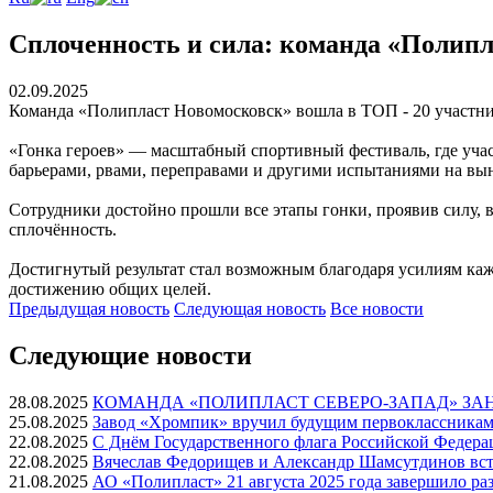
Сплоченность и сила: команда «Полипл
02.09.2025
Команда «Полипласт Новомосковск» вошла в ТОП - 20 участн
«Гонка героев» — масштабный спортивный фестиваль, где уча
барьерами, рвами, переправами и другими испытаниями на вын
Сотрудники достойно прошли все этапы гонки, проявив силу, 
сплочённость.
Достигнутый результат стал возможным благодаря усилиям каж
достижению общих целей.
Предыдущая
новость
Следующая
новость
Все новости
Следующие новости
28.08.2025
КОМАНДА «ПОЛИПЛАСТ СЕВЕРО-ЗАПАД» ЗАНЯЛА
25.08.2025
Завод «Хромпик» вручил будущим первоклассникам
22.08.2025
С Днём Государственного флага Российской Федера
22.08.2025
Вячеслав Федорищев и Александр Шамсутдинов встр
21.08.2025
АО «Полипласт» 21 августа 2025 года завершило ра