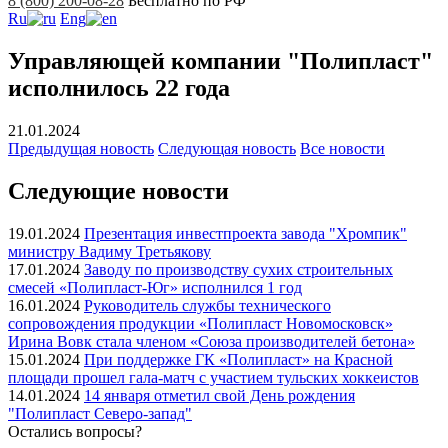
8 (800) 200-08-28
Бесплатно по РФ
Ru
Eng
Управляющей компании "Полипласт"
исполнилось 22 года
21.01.2024
Предыдущая
новость
Следующая
новость
Все новости
Следующие новости
19.01.2024
Презентация инвестпроекта завода "Хромпик"
министру Вадиму Третьякову
17.01.2024
Заводу по производству сухих строительных
смесей «Полипласт-Юг» исполнился 1 год
16.01.2024
Руководитель службы технического
сопровождения продукции «Полипласт Новомосковск»
Ирина Вовк стала членом «Союза производителей бетона»
15.01.2024
При поддержке ГК «Полипласт» на Красной
площади прошел гала-матч с участием тульских хоккеистов
14.01.2024
14 января отметил свой День рождения
"Полипласт Северо-запад"
Остались вопросы?