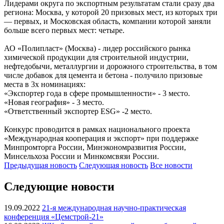
Лидерами округа по экспортным результатам стали сразу два
региона: Москва, у которой 20 призовых мест, из которых три
— первых, и Московская область, компании которой заняли
больше всего первых мест: четыре.
АО «Полипласт» (Москва) - лидер российского рынка
химической продукции для строительной индустрии,
нефтедобычи, металлургии и дорожного строительства, в том
числе добавок для цемента и бетона - получило призовые
места в 3х номинациях:
«Экспортер года в сфере промышленности» - 3 место.
«Новая география» - 3 место.
«Ответственный экспортер ESG» -2 место.
Конкурс проводится в рамках национального проекта
«Международная кооперация и экспорт» при поддержке
Минпромторга России, Минэкономразвития России,
Минсельхоза России и Минкомсвязи России.
Предыдущая
новость
Следующая
новость
Все новости
Следующие новости
19.09.2022
21-я международная научно-практическая
конференция «Цемстрой-21»