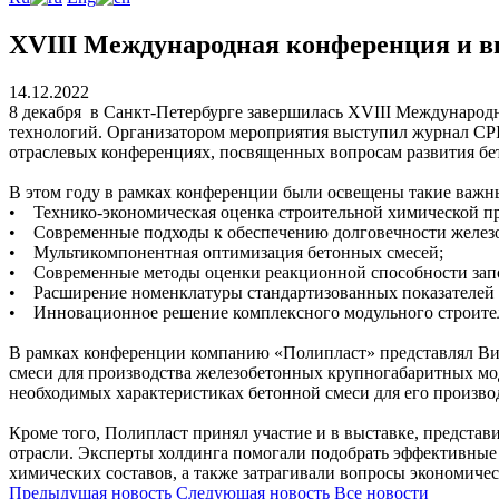
XVIII Международная конференция и в
14.12.2022
8 декабря в Санкт-Петербурге завершилась XVIII Международ
технологий. Организатором мероприятия выступил журнал CPI
отраслевых конференциях, посвященных вопросам развития бе
В этом году в рамках конференции были освещены такие важны
• Технико-экономическая оценка строительной химической п
• Современные подходы к обеспечению долговечности желез
• Мультикомпонентная оптимизация бетонных смесей;
• Современные методы оценки реакционной способности запол
• Расширение номенклатуры стандартизованных показателей к
• Инновационное решение комплексного модульного строительс
В рамках конференции компанию «Полипласт» представлял Ви
смеси для производства железобетонных крупногабаритных мо
необходимых характеристиках бетонной смеси для его произво
Кроме того, Полипласт принял участие и в выставке, предста
отрасли. Эксперты холдинга помогали подобрать эффективные
химических составов, а также затрагивали вопросы экономиче
Предыдущая
новость
Следующая
новость
Все новости