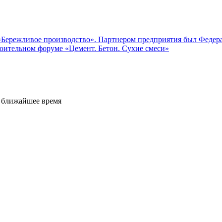
«Бережливое производство». Партнером предприятия был Федер
оительном форуме «Цемент. Бетон. Сухие смеси»
е ближайшее время