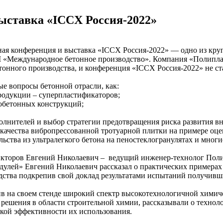
ыставка «ICCX Россия-2022»
ная конференция и выставка «ICCX Россия-2022» — одно из кр
 «Международное бетонное производство». Компания «Полиплас
тонного производства, и конференция «ICCX Россия-2022» не ст
е вопросы бетонной отрасли, как:
родукции – суперпластификаторов;
обетонных конструкций;
нителей и выбор стратегии предотвращения риска развития вн
ачества вибропрессованной тротуарной плитки на примере оцен
тва из ультралегкого бетона на пеностеклогранулятах и многи
кторов Евгений Николаевич – ведущий инженер-технолог Полип
дулей» Евгений Николаевич рассказал о практических примерах 
дства подкрепив свой доклад результатами испытаний получивш
вив на своем стенде широкий спектр высокотехнологичной химич
 решения в области строительной химии, рассказывали о техно
ской эффективности их использования.