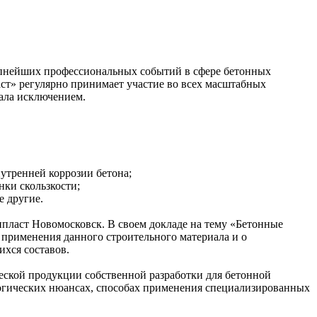
упнейших профессиональных событий в сфере бетонных
т» регулярно принимает участие во всех масштабных
ала исключением.
утренней коррозии бетона;
ки скользкости;
е другие.
ласт Новомосковск. В своем докладе на тему «Бетонные
применения данного строительного материала и о
ихся составов.
еской продукции собственной разработки для бетонной
логических нюансах, способах применения специализированных