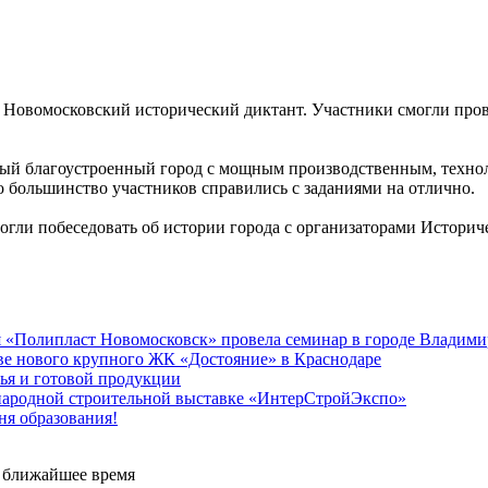
Новомосковский исторический диктант. Участники смогли прове
ный благоустроенный город с мощным производственным, техно
о большинство участников справились с заданиями на отлично.
гли побеседовать об истории города с организаторами Историче
ия «Полипласт Новомосковск» провела семинар в городе Владими
ве нового крупного ЖК «Достояние» в Краснодаре
ья и готовой продукции
ународной строительной выставке «ИнтерСтройЭкспо»
ня образования!
е ближайшее время