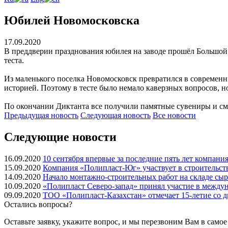
Юбилей Новомосковска
17.09.2020
В преддверии празднования юбилея на заводе прошёл Большой 
теста.
Из маленького поселка Новомосковск превратился в современ
историей. Поэтому в тесте было немало каверзных вопросов, н
По окончании Диктанта все получили памятные сувениры и смо
Предыдущая
новость
Следующая
новость
Все новости
Следующие новости
16.09.2020
10 сентября впервые за последние пять лет компан
15.09.2020
Компания «Полипласт-Юг» участвует в строительст
14.09.2020
Начало монтажно-строительных работ на складе сыр
10.09.2020
«Полипласт Северо-запад» принял участие в межд
09.09.2020
ТОО «Полипласт-Казахстан» отмечает 15-летие со д
Остались вопросы?
Оставьте заявку, укажите вопрос, и мы перезвоним Вам в само