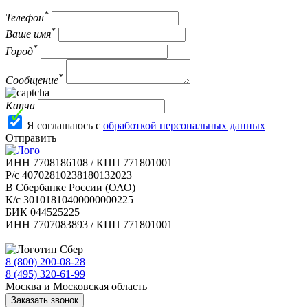
*
Телефон
*
Ваше имя
*
Город
*
Сообщение
Капча
Я соглашаюсь с
обработкой персональных данных
Отправить
ИНН 7708186108 / КПП 771801001
Р/с 40702810238180132023
В Сбербанке России (ОАО)
К/с 30101810400000000225
БИК 044525225
ИНН 7707083893 / КПП 771801001
8 (800) 200-08-28
Бесплатно по РФ
8 (495) 320-61-99
Москва и Московская область
Заказать звонок