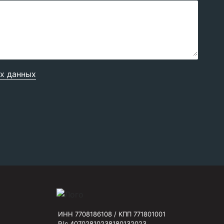
х данных
ИНН 7708186108 / КПП 771801001
Р/с 40702810238180132023