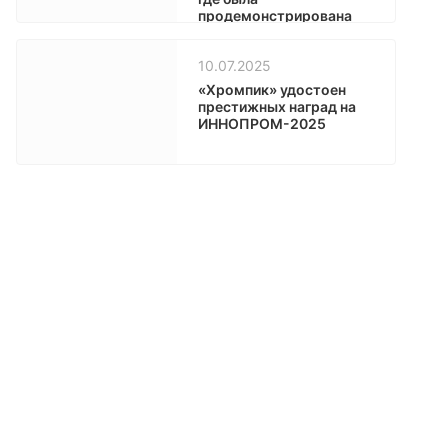
продемонстрирована
продукция заводов
«Хромпик» и
10.07.2025
«Полипласт-УралСиб»
«Хромпик» удостоен
престижных наград на
ИННОПРОМ-2025