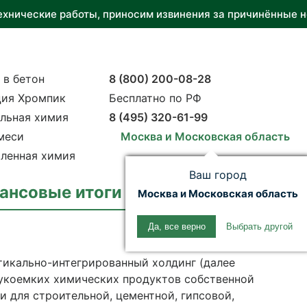
ехнические работы, приносим извинения за причинённые н
 в бетон
8 (800) 200-08-28
ия Хромпик
Бесплатно по РФ
льная химия
8 (495) 320-61-99
меси
Москва и Московская область
ленная химия
Ваш город
ансовые итоги в первом полугодии 
Москва и Московская область
Да, все верно
Выбрать другой
тикально-интегрированный холдинг (далее
аукоемких химических продуктов собственной
 для строительной, цементной, гипсовой,