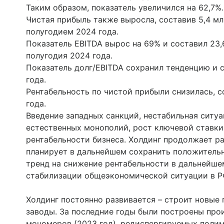
Таким образом, показатель увеличился на 62,7%.
Чистая прибыль также выросла, составив 5,4 мл
полугодием 2024 года.
Показатель EBITDA вырос на 69% и составил 23,6
полугодия 2024 года.
Показатель долг/EBITDA сохранил тенденцию и с
года.
Рентабельность по чистой прибыли снизилась, с
года.
Введение западных санкций, нестабильная ситу
естественных монополий, рост ключевой ставки
рентабельности бизнеса. Холдинг продолжает р
планирует в дальнейшем сохранить положительн
тренд на снижение рентабельности в дальнейш
стабилизации общеэкономической ситуации в Р
Холдинг постоянно развивается – строит новые
заводы. За последние годы были построены прои
мономеров (2023 год), редиспергируемых полим