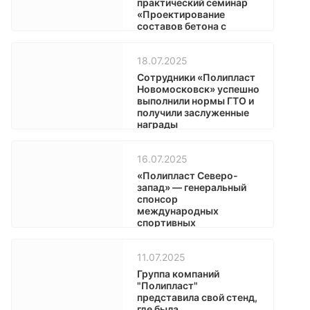
практический семинар
«Проектирование
составов бетона с
использованием
вторичного сырья».
18.07.2025
Сотрудники «Полипласт
Новомосковск» успешно
выполнили нормы ГТО и
получили заслуженные
награды
16.07.2025
«Полипласт Северо-
запад» — генеральный
спонсор
международных
спортивных
мероприятий и партнер
развития гребного
11.07.2025
спорта при поддержке
Правительства
Группа компаний
Ленинградской области
"Полипласт"
представила свой стенд,
где была