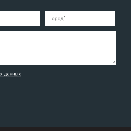
*
Город
х данных