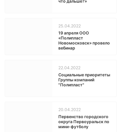
что дальше?»
25.04.2022
19 апреля ООО
«Полипласт
Новомосковск» провело
вебинар
22.04.2022
Социальные приоритеты
Группы компаний
"Полипласт"
20.04.2022
Первенство городского
округа Первоуральск по
мини-футболу