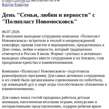
8 (800) 200-08-28
Бесплатно по РФ
Ru
Eng
День "Семьи, любви и верности" с
"Полипласт Новомосковск"
06.07.2026
В минувшие выходные сотрудники компании «Полипласт
Новомосковск» встретили в теплой и непринужденной
атмосфере, приняв участие в мероприятиях, приуроченных к
Дню семьи, любви и верности, который традиционно
отмечается в России 8 июля. Формат «уютных и активных»
выходных объединил вместе сотрудников и их близких, став
праздником единства и взаимопонимания.
Компания «Полипласт Новомосковск» подготовила
разнообразную программу. Для самых активных сотрудников
и их семей были организованы соревнования по пейнтболу,
где командный дух и азарт игры способствовали сближению и
взаимопониманию.
Для самых юных гостей праздника работала детская
анимация, наполненная веселыми играми, конкурсами и
интерактивными представлениями, подарив ребятам яркие