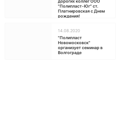
дорогих коллег ООО
"Полипласт-Юг" ст.
Платнировская с Днем
рождения!
14.08.2020
"Полипласт
Новомосковск"
организует семинар в
Волгограде