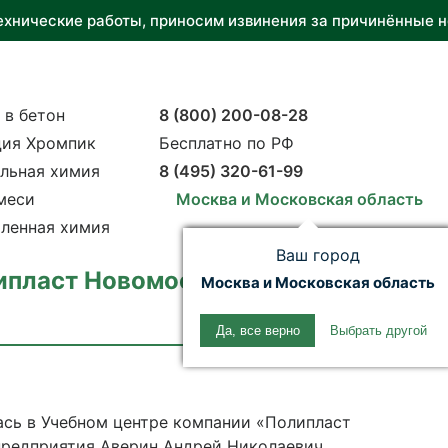
ехнические работы, приносим извинения за причинённые н
 в бетон
8 (800) 200-08-28
ия Хромпик
Бесплатно по РФ
льная химия
8 (495) 320-61-99
меси
Москва и Московская область
ленная химия
Ваш город
ипласт Новомосковск» провели лек
Москва и Московская область
Да, все верно
Выбрать другой
ась в Учебном центре компании «Полипласт
предприятия Аверин Андрей Николаевич,