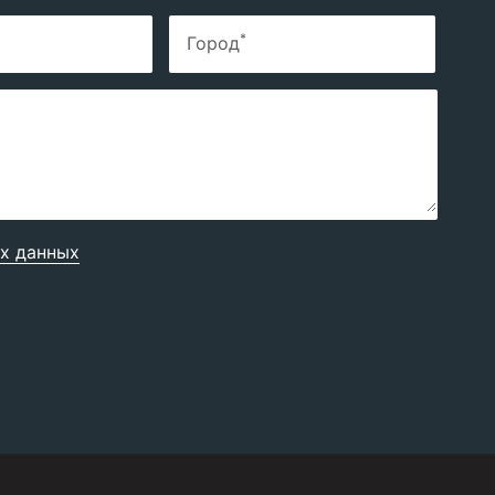
*
Город
х данных