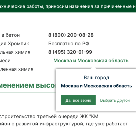
ехнические работы, приносим извинения за причинённые н
 в бетон
8 (800) 200-08-28
ия Хромпик
Бесплатно по РФ
льная химия
8 (495) 320-61-99
меси
Москва и Московская область
ленная химия
Ваш город
именением высокотехнологичных доб
Москва и Московская область
Да, все верно
Выбрать другой
строительство третьей очереди ЖК "КМ
йон с развитой инфраструктурой, где уже работает