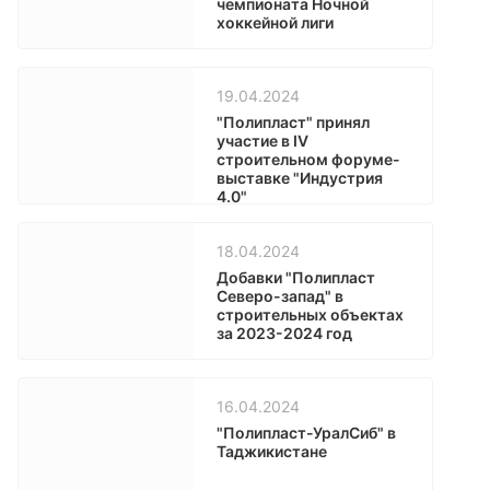
чемпионата Ночной
хоккейной лиги
19.04.2024
"Полипласт" принял
участие в IV
строительном форуме-
выставке "Индустрия
4.0"
18.04.2024
Добавки "Полипласт
Северо-запад" в
строительных объектах
за 2023-2024 год
16.04.2024
"Полипласт-УралСиб" в
Таджикистане