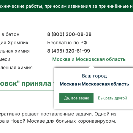
ехнические работы, приносим извинения за причинённые н
 в бетон
8 (800) 200-08-28
ия Хромпик
Бесплатно по РФ
льная химия
8 (495) 320-61-99
меси
Москва и Московская область
ленная химия
Ваш город
вск" приняла участие в строитель
Москва и Московская область
Да, все верно
Выбрать другой
ративно решает поставленные задачи. Одной из
ра в Новой Москве для больных коронавирусом.