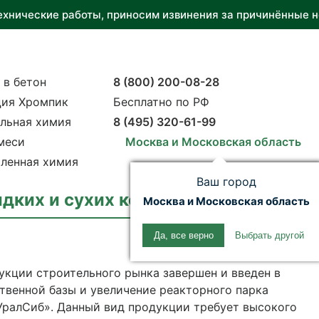
ехнические работы, приносим извинения за причинённые н
 в бетон
8 (800) 200-08-28
ия Хромпик
Бесплатно по РФ
льная химия
8 (495) 320-61-99
меси
Москва и Московская область
ленная химия
Ваш город
идких и сухих комплексных добавок
Москва и Московская область
Да, все верно
Выбрать другой
укции строительного рынка завершен и введен в
венной базы и увеличение реакторного парка
ралСиб». Данный вид продукции требует высокого