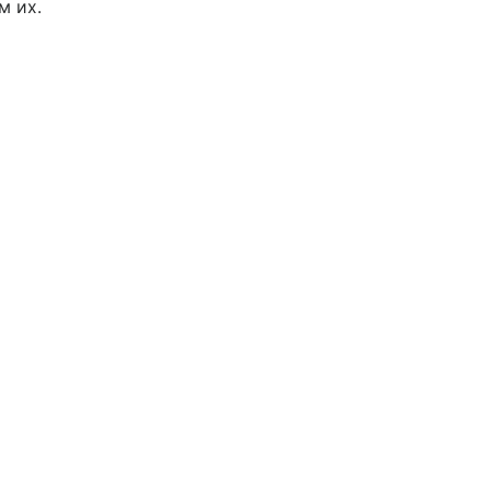
м их.