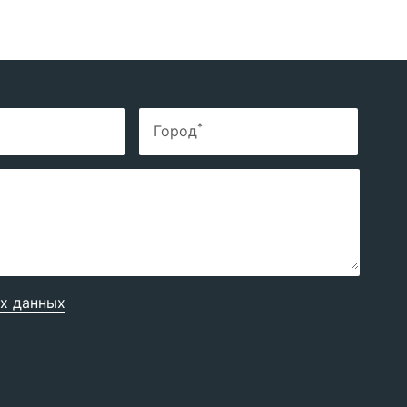
*
Город
х данных