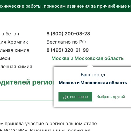
ехнические работы, приносим извинения за причинённые н
 в бетон
8 (800) 200-08-28
ия Хромпик
Бесплатно по РФ
льная химия
8 (495) 320-61-99
меси
Москва и Московская область
ленная химия
Ваш город
ителей регионального этапа конкур
Москва и Московская область
Да, все верно
Выбрать другой
» приняла участие в региональном этапе
В РОССИИ». В номинации «Продукция